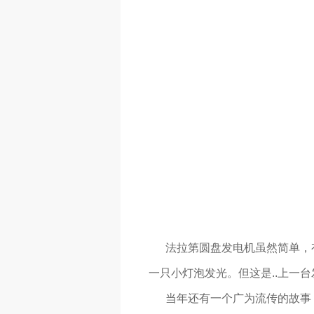
法拉第圆盘发电机虽然简单，有
一只小灯泡发光。但这是..上一
当年还有一个广为流传的故事：在