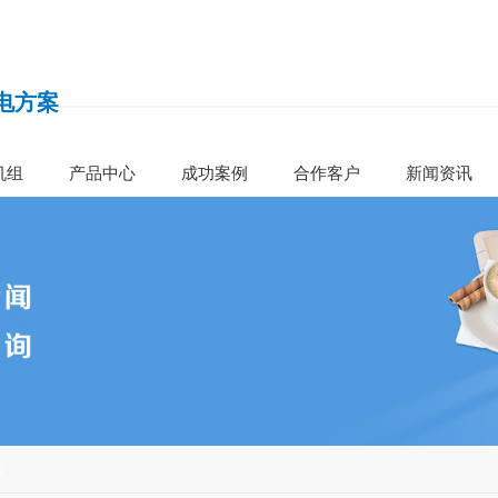
电方案
机组
产品中心
成功案例
合作客户
新闻资讯
态