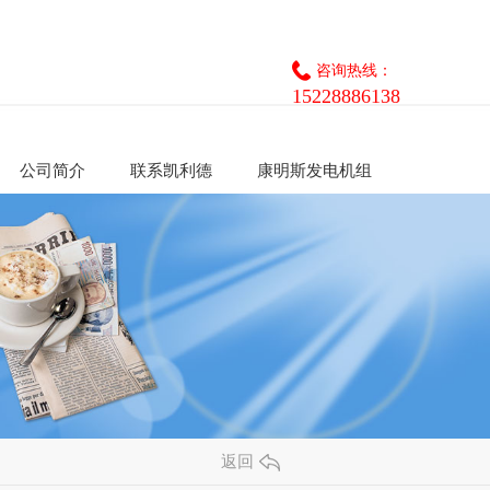
咨询热线：
15228886138
公司简介
联系凯利德
康明斯发电机组
返回