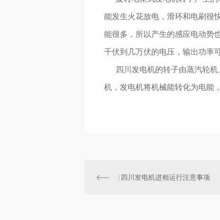
能发生火花放电，滑环和电刷很
能很多，所以产生的感应电动势
千伏到几万伏的电压，输出功率
四川发电机的转子由蒸汽轮机、
机，发电机将机械能转化为电能
四川发电机进相运行注意事项