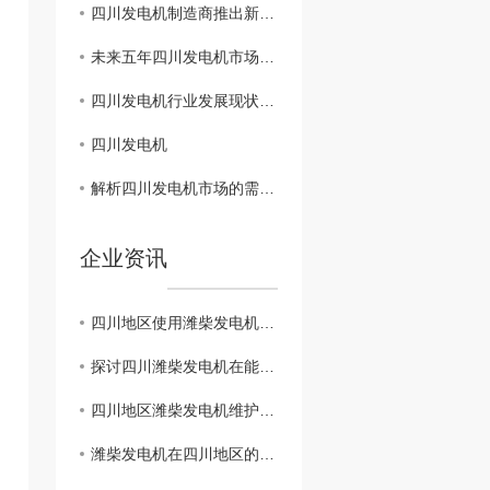
四川发电机制造商推出新一代..节能产品
未来五年四川发电机市场预测报告发布
四川发电机行业发展现状及趋势分析
四川发电机
解析四川发电机市场的需求趋势和潜在机遇
企业资讯
四川地区使用潍柴发电机的优势和局限性分析
探讨四川潍柴发电机在能源行业中的地位与作用
四川地区潍柴发电机维护保养指南
潍柴发电机在四川地区的市场份额及发展趋势